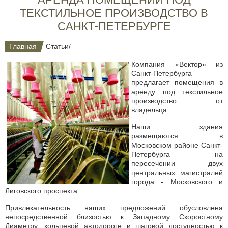
ТЕКСТИЛЬНОЕ ПРОИЗВОДСТВО В
САНКТ-ПЕТЕРБУРГЕ
Главная
Статьи
/
Компания «Вектор» из
Санкт-Петербурга
предлагает помещения в
аренду под текстильное
производство от
владельца.
Наши здания
размещаются в
Московском районе
Санкт-
Петербурга на
пересечении двух
центральных магистралей
города - Московского и
Лиговского проспекта.
Привлекательность наших предложений обусловлена
непосредственной близостью к Западному Скоростному
Диаметру, кольцевой автодороге и шаговой доступностью к